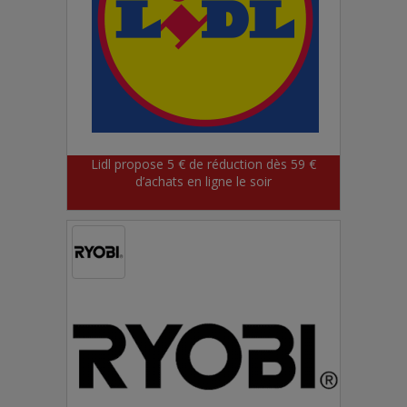
Lidl propose 5 € de réduction dès 59 €
d’achats en ligne le soir