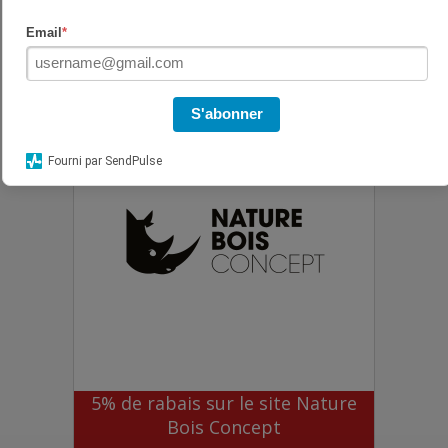
1 an d'extension offert
Email
*
S'abonner
Fourni par SendPulse
5% de rabais sur le site Nature
Bois Concept