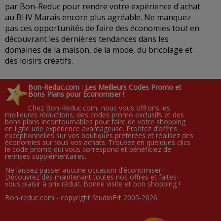
par Bon-Reduc pour rendre votre expérience d'achat
au BHV Marais encore plus agréable. Ne manquez
pas ces opportunités de faire des économies tout en
découvrant les dernières tendances dans les
domaines de la maison, de la mode, du bricolage et
des loisirs créatifs.
Bon-Reduc.com : Les Meilleurs Codes Promo et
Bons Plans pour Économiser !
Chez Bon-Reduc.com, nous vous offrons les
meilleures réductions, des codes promo exclusifs et des
bons plans incontournables pour faire de votre shopping
en ligne une expérience avantageuse. Profitez d’offres
exceptionnelles sur vos boutiques préférées et réalisez des
économies sur tous vos achats. Trouvez en quelques clics
le code promo qui vous correspond et bénéficiez de
remises supplémentaires.
Ne laissez passer aucune occasion d’économiser !
Découvrez dès maintenant toutes nos offres et faites-
vous plaisir à prix réduit. Bonne visite et bon shopping !
Bon-reduc.com - copyright StudioFrt 2005-2026.