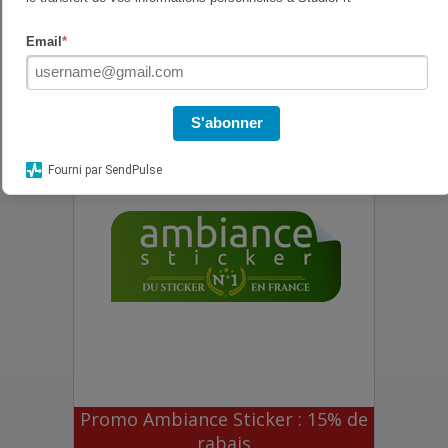
Email
*
15% de remise chez Ambiance
Sticker
S'abonner
Fourni par SendPulse
Promo Ambiance Sticker : 15% de
rabais