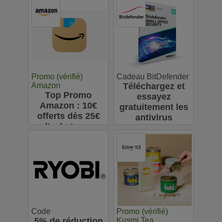
vos achats en
ligne : jusqu'à
63€
Promo (vérifié)
Cadeau BitDefender
Amazon
Téléchargez et
Top Promo
essayez
Amazon : 10€
gratuitement les
offerts dès 25€
antivirus
d’achats sur
Bitdefender
l’appli pour votre
première
commande
Code
Promo (vérifié)
5% de réduction
Kusmi Tea