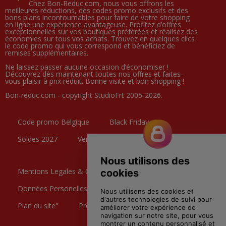
Chez Bon-Reduc.com, nous vous offrons les
meilleures réductions, des codes promo exclusifs et des
bons plans incontournables pour faire de votre shopping
en ligne une expérience avantageuse. Profitez d’offres
exceptionnelles sur vos boutiques préférées et réalisez des
économies sur tous vos achats. Trouvez en quelques clics
le code promo qui vous correspond et bénéficiez de
remises supplémentaires.
Ne laissez passer aucune occasion d’économiser !
Découvrez dès maintenant toutes nos offres et faites-
vous plaisir à prix réduit. Bonne visite et bon shopping !
Bon-reduc.com - copyright StudioFrt 2005-2026.
Code promo Belgique
Black Friday
Soldes 2027
Ventes Privées
Mentions Legales & CGU
Données Personelles
Contactez nous
Plan du site"
Preference Cookies