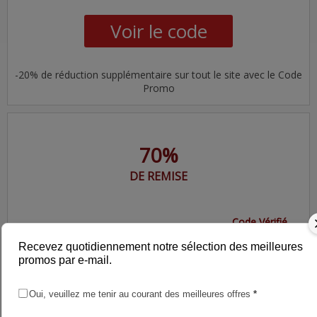
Voir le code
-20% de réduction supplémentaire sur tout le site avec le Code
Promo
70%
DE REMISE
Code Vérifié
Recevez quotidiennement notre sélection des meilleures
70% de rabais sur tout les
promos par e-mail.
Stickers carrelages
Oui, veuillez me tenir au courant des meilleures offres
*