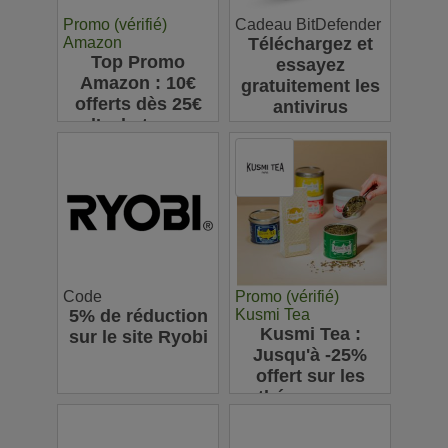
Promo (vérifié)
Cadeau BitDefender
Amazon
Téléchargez et
Top Promo
essayez
Amazon : 10€
gratuitement les
offerts dès 25€
antivirus
d’achats sur
Bitdefender
l’appli pour votre
première
commande
Code
Promo (vérifié)
5% de réduction
Kusmi Tea
Kusmi Tea :
sur le site Ryobi
Jusqu'à -25%
offert sur les
thés en vrac