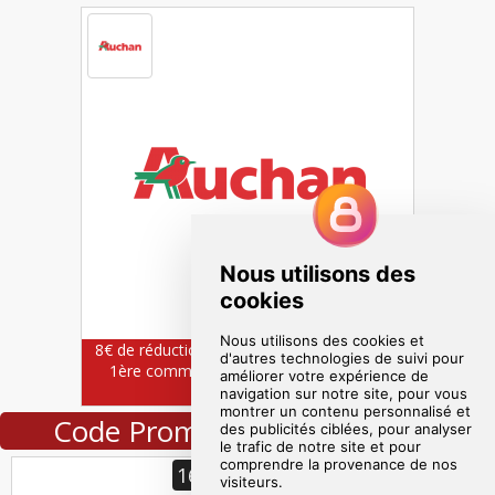
8€ de réduction dès 50€ d'achats sur votre
1ère commande + une glacière offerte
Code Promo Amazon exprirés
16.99€