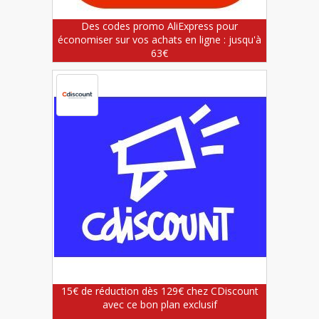
Des codes promo AliExpress pour
économiser sur vos achats en ligne : jusqu'à
63€
15€ de réduction dès 129€ chez CDiscount
avec ce bon plan exclusif