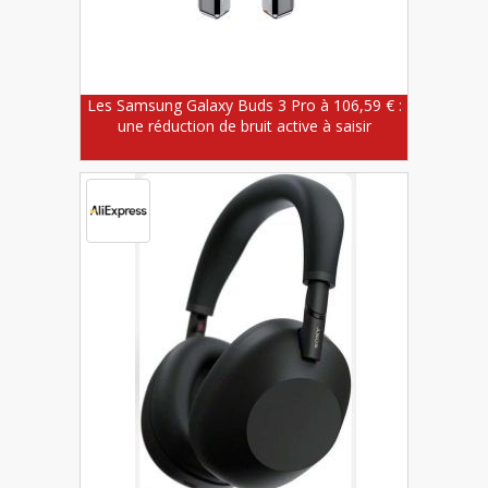
Les Samsung Galaxy Buds 3 Pro à 106,59 € :
une réduction de bruit active à saisir