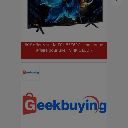
80€ offerts sur la TCL 55T69C : une bonne
affaire pour une TV 4K QLED ?