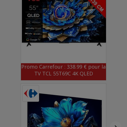
Promo Carrefour : 338.99 € pour la
TV TCL 55T69C 4K QLED