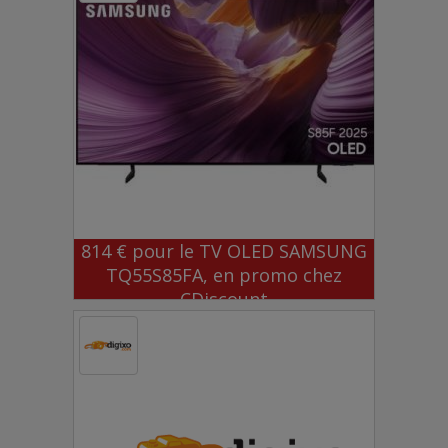
814 € pour le TV OLED SAMSUNG
TQ55S85FA, en promo chez
CDiscount