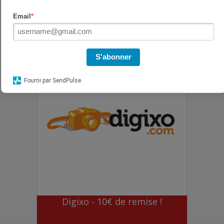
Amazon Prime à 6,99 € pendant 3 mois : une
Email
*
offre à ne pas manquer pour les nouveaux
abonnés
S'abonner
Fourni par SendPulse
Digixo - 10€ de remise !