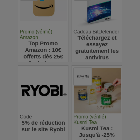
Promo (vérifié)
Cadeau BitDefender
Amazon
Téléchargez et
Top Promo
essayez
Amazon : 10€
gratuitement les
offerts dès 25€
antivirus
d’achats sur
Bitdefender
l’appli pour votre
première
commande
Code
Promo (vérifié)
5% de réduction
Kusmi Tea
Kusmi Tea :
sur le site Ryobi
Jusqu'à -25%