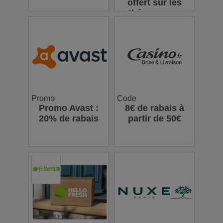
offert sur les
thés en vrac
Promo
Code
Promo Avast :
8€ de rabais à
20% de rabais
partir de 50€