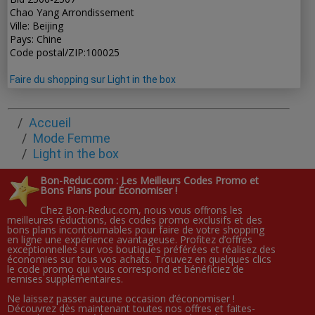
Chao Yang Arrondissement
Ville: Beijing
Pays: Chine
Code postal/ZIP:100025
Faire du shopping sur Light in the box
Accueil
Mode Femme
Light in the box
Bon-Reduc.com : Les Meilleurs Codes Promo et
Bons Plans pour Économiser !
Chez Bon-Reduc.com, nous vous offrons les
meilleures réductions, des codes promo exclusifs et des
bons plans incontournables pour faire de votre shopping
en ligne une expérience avantageuse. Profitez d’offres
exceptionnelles sur vos boutiques préférées et réalisez des
économies sur tous vos achats. Trouvez en quelques clics
le code promo qui vous correspond et bénéficiez de
remises supplémentaires.
Ne laissez passer aucune occasion d’économiser !
Découvrez dès maintenant toutes nos offres et faites-