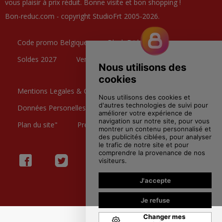
vous plaisir à prix réduit. Bonne visite et bon shopping !
Bon-reduc.com - copyright StudioFrt 2005-2026.
Code promo Belgique
Black Friday
Soldes 2027
Ventes Privées
Mentions Legales & CGU
Données Personelles
Contactez nous
Plan du site"
Preference Cookies