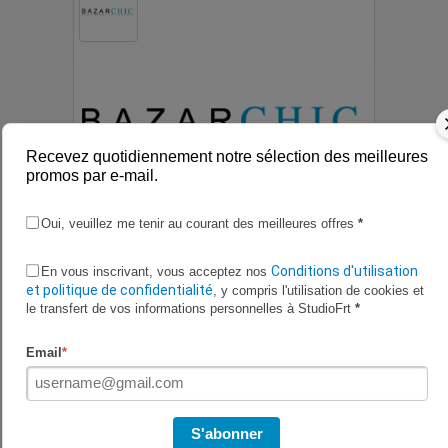
Recevez quotidiennement notre sélection des meilleures
promos par e-mail.
Oui, veuillez me tenir au courant des meilleures offres
*
Conditions d'utilisation
En vous inscrivant, vous acceptez nos
Jusqu'à -70% sur vos grandes
et politique de confidentialité
, y compris l'utilisation de cookies et
le transfert de vos informations personnelles à StudioFrt
*
marques préférées sur BazarChic
Email
*
S'abonner