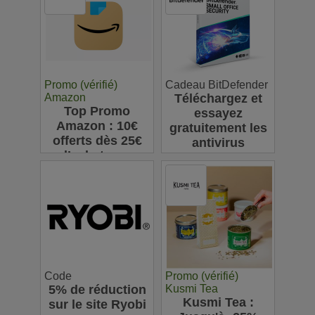
63€
Promo (vérifié)
Cadeau BitDefender
Amazon
Téléchargez et
Top Promo
essayez
Amazon : 10€
gratuitement les
offerts dès 25€
antivirus
d’achats sur
Bitdefender
l’appli pour votre
première
commande
Code
Promo (vérifié)
5% de réduction
Kusmi Tea
Kusmi Tea :
sur le site Ryobi