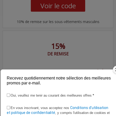
Voir le code
10% de remise sur les sous-vêtements masculins
15%
DE REMISE
Code
Recevez quotidiennement notre sélection des meilleures
15% de réduction pour les
promos par e-mail.
vêtements de sport
Oui, veuillez me tenir au courant des meilleures offres
*
Voir le code
Conditions d'utilisation
En vous inscrivant, vous acceptez nos
et politique de confidentialité
, y compris l'utilisation de cookies et