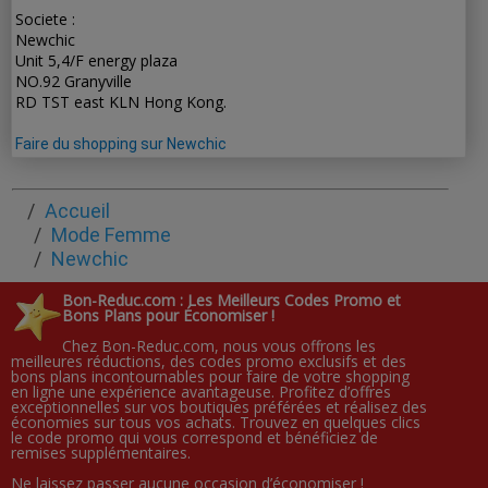
Societe :
Newchic
Unit 5,4/F energy plaza
NO.92 Granyville
RD TST east KLN Hong Kong.
Faire du shopping sur Newchic
Accueil
Mode Femme
Newchic
Bon-Reduc.com : Les Meilleurs Codes Promo et
Bons Plans pour Économiser !
Chez Bon-Reduc.com, nous vous offrons les
meilleures réductions, des codes promo exclusifs et des
bons plans incontournables pour faire de votre shopping
en ligne une expérience avantageuse. Profitez d’offres
exceptionnelles sur vos boutiques préférées et réalisez des
économies sur tous vos achats. Trouvez en quelques clics
le code promo qui vous correspond et bénéficiez de
remises supplémentaires.
Ne laissez passer aucune occasion d’économiser !