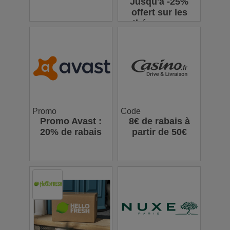
Jusqu'à -25%
offert sur les
thés en vrac
Promo
Code
Promo Avast :
8€ de rabais à
20% de rabais
partir de 50€