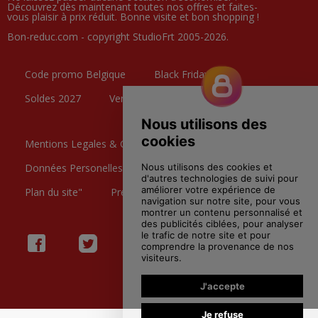
Découvrez dès maintenant toutes nos offres et faites-
vous plaisir à prix réduit. Bonne visite et bon shopping !
Bon-reduc.com - copyright StudioFrt 2005-2026.
Code promo Belgique
Black Friday
Soldes 2027
Ventes Privées
Mentions Legales & CGU
Données Personelles
Contactez nous
Plan du site"
Preference Cookies