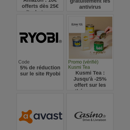
Amazon : 10€
gratuitement les
offerts dès 25€
antivirus
d’achats sur
Bitdefender
l’appli pour votre
première
commande
Code
Promo (vérifié)
5% de réduction
Kusmi Tea
Kusmi Tea :
sur le site Ryobi
Jusqu'à -25%
offert sur les
thés en vrac