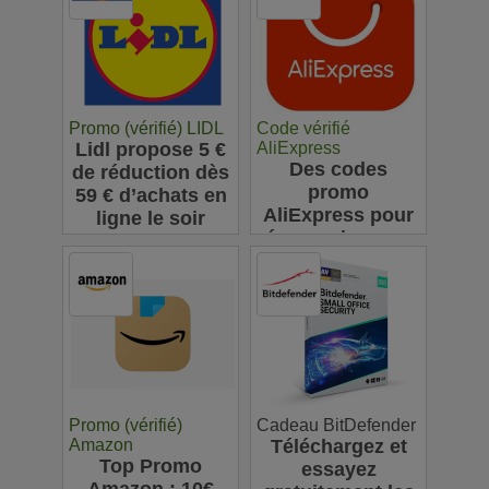
Promo (vérifié) LIDL
Code vérifié
Lidl propose 5 €
AliExpress
Des codes
de réduction dès
promo
59 € d’achats en
AliExpress pour
ligne le soir
économiser sur
vos achats en
ligne : jusqu'à
63€
Promo (vérifié)
Cadeau BitDefender
Amazon
Téléchargez et
Top Promo
essayez