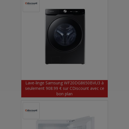
Lave-linge Samsung WF20DG8650BVU3 à
seulement 908.99 € sur CDiscount avec ce
bon plan