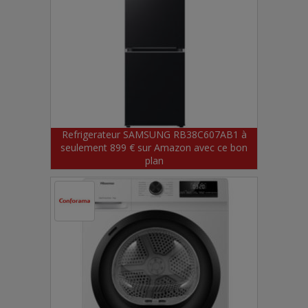
Refrigerateur SAMSUNG RB38C607AB1 à
seulement 899 € sur Amazon avec ce bon
plan