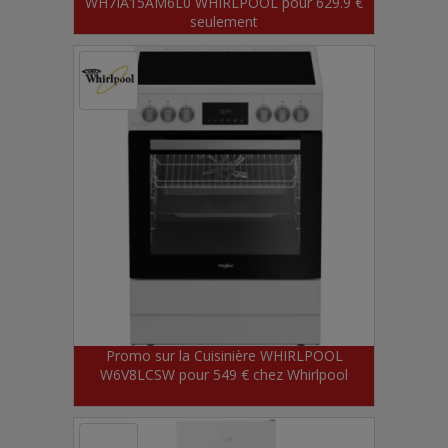
WH7IA15AM6L0 WHIRLPOOL pour 629.9 €
seulement
Promo sur la Cuisinière WHIRLPOOL
W6V8LCSW pour 549 € chez Whirlpool