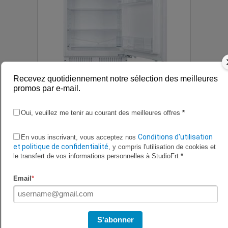
Recevez quotidiennement notre sélection des meilleures
promos par e-mail.
Réfrigérateur CMLS68EW CANDY à 329.99 €
Oui, veuillez me tenir au courant des meilleures offres
*
chez CDiscount. Un bon plan !
Conditions d'utilisation
En vous inscrivant, vous acceptez nos
et politique de confidentialité
, y compris l'utilisation de cookies et
le transfert de vos informations personnelles à StudioFrt
*
Email
*
S'abonner