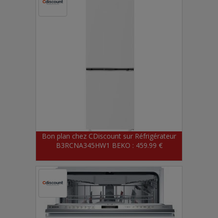
Bon plan chez CDiscount sur Réfrigérateur
B3RCNA345HW1 BEKO : 459.99 €