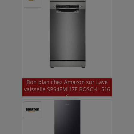
Bon plan chez Amazon sur Lave
vaisselle SPS4EMI17E BOSCH : 516
€