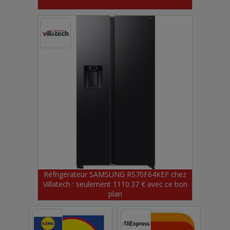
Réfrigérateur SAMSUNG RS70F64KEF chez
Villatech : seulement 1110.37 € avec ce bon
plan