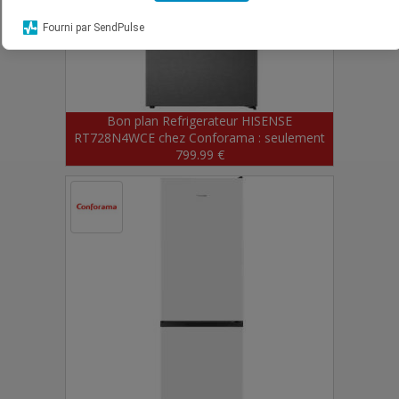
Fourni par SendPulse
Bon plan Refrigerateur HISENSE
RT728N4WCE chez Conforama : seulement
799.99 €