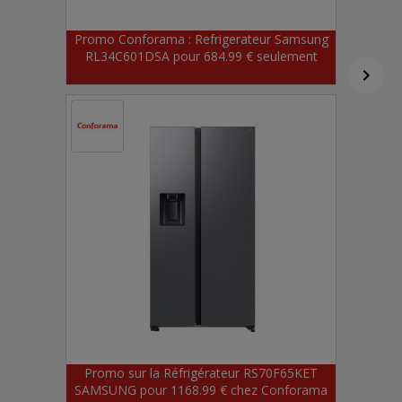
Promo Conforama : Refrigerateur Samsung
RL34C601DSA pour 684.99 € seulement
Promo sur la Réfrigérateur RS70F65KET
SAMSUNG pour 1168.99 € chez Conforama