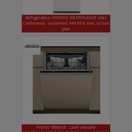
Refrigerateur HISENSE RB390N4AWE chez
Conforama : seulement 449.99 € avec ce bon
plan
Promo Villatech : Lave vaisselle