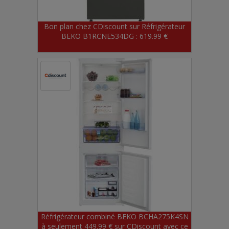
Bon plan chez CDiscount sur Réfrigérateur
BEKO B1RCNE534DG : 619.99 €
Réfrigérateur combiné BEKO BCHA275K4SN
à seulement 449.99 € sur CDiscount avec ce