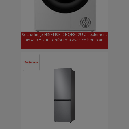
Seche linge HISENSE DHQE802U à seulement
454.99 € sur Conforama avec ce bon plan