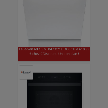
Lave-vaisselle SMH6ECX21E BOSCH à 619.99
€ chez CDiscount. Un bon plan !