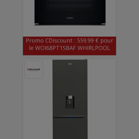
Promo CDiscount : 559.99 € pour
le WOI68PT1SBAF WHIRLPOOL