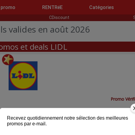
 promo
RENTRéE
Catégories
CDiscount
s valides en août 2026
omos et deals LIDL
Promo Vérif
tion dès 59 € d’achats en ligne le soir
Recevez quotidiennement notre sélection des meilleures
promos par e-mail.
Voir l'offre