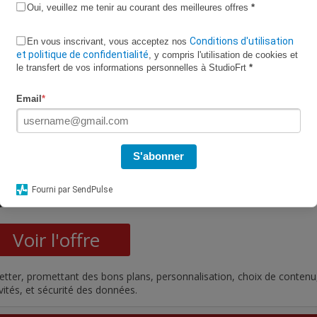
Oui, veuillez me tenir au courant des meilleures offres
*
gne chez Lidl : 5 € de réduction dès 59 € d’achats, du 5 au 7 août, t
s soirs entre 18h et minuit.
Conditions d'utilisation
En vous inscrivant, vous acceptez nos
et politique de confidentialité
, y compris l'utilisation de cookies et
le transfert de vos informations personnelles à StudioFrt
*
Email
*
S'abonner
Promo Vérif
Fourni par SendPulse
DL : 5€ de réduction ?
Voir l'offre
wsletter, promettant des bons plans, personnalisation, choix de contenu
vités, et sécurité des données.