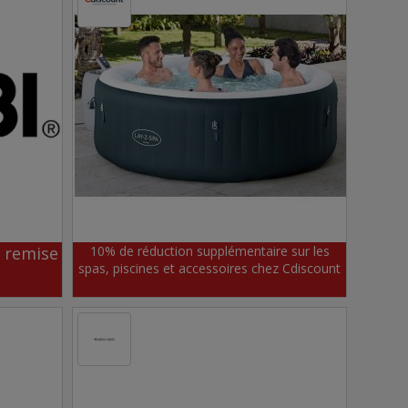
 remise
10% de réduction supplémentaire sur les
spas, piscines et accessoires chez Cdiscount