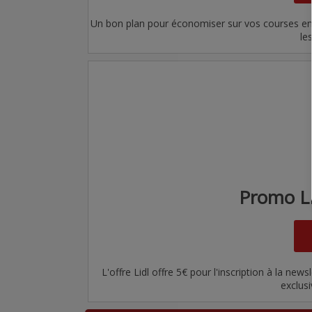
Un bon plan pour économiser sur vos courses en li
le
Promo LI
L'offre Lidl offre 5€ pour l'inscription à la ne
exclusi