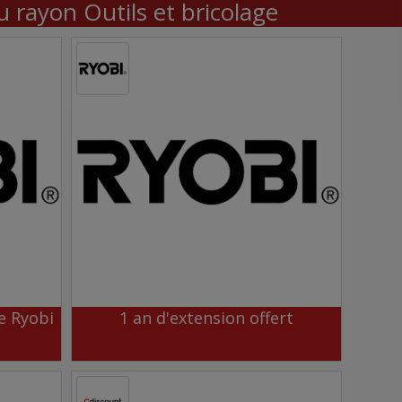
 rayon Outils et bricolage
e Ryobi
1 an d'extension offert