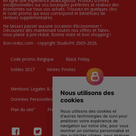
en ligne une expérience avantageuse. Profitez d’offres
exceptionnelles sur vos boutiques préférées et réalisez des
économies sur tous vos achats. Trouvez en quelques clics
le code promo qui vous correspond et bénéficiez de
remises supplémentaires.
Ne laissez passer aucune occasion d’économiser !
Découvrez dès maintenant toutes nos offres et faites-
vous plaisir à prix réduit. Bonne visite et bon shopping !
Bon-reduc.com - copyright StudioFrt 2005-2026.
Code promo Belgique
Black Friday
Soldes 2027
Ventes Privées
Mentions Legales & CGU
Données Personelles
Contactez nous
Plan du site"
Preference Cookies