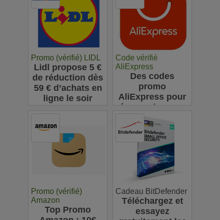
Promo (vérifié) LIDL
Code vérifié
Lidl propose 5 €
AliExpress
Des codes
de réduction dès
promo
59 € d’achats en
AliExpress pour
ligne le soir
économiser sur
vos achats en
ligne : jusqu'à
63€
Promo (vérifié)
Cadeau BitDefender
Amazon
Téléchargez et
Top Promo
essayez