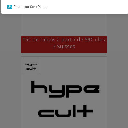
Fourni par SendPulse
15€ de rabais à partir de 59€ chez
3 Suisses