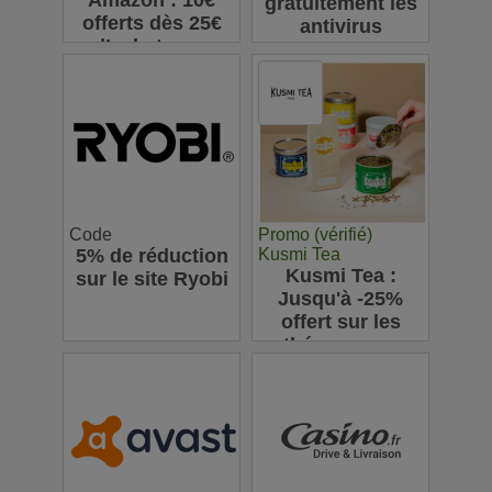
Amazon : 10€
gratuitement les
offerts dès 25€
antivirus
d’achats sur
Bitdefender
l’appli pour votre
première
commande
Code
Promo (vérifié)
5% de réduction
Kusmi Tea
Kusmi Tea :
sur le site Ryobi
Jusqu'à -25%
offert sur les
thés en vrac