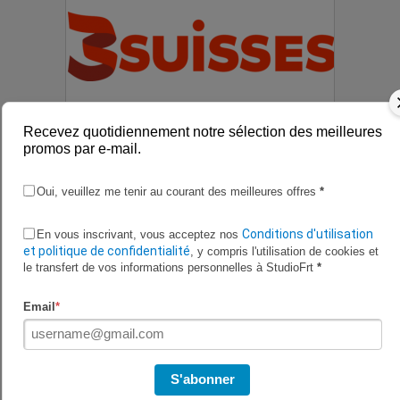
Recevez quotidiennement notre sélection des meilleures
promos par e-mail.
15% de rabais chez 3 Suisses
Oui, veuillez me tenir au courant des meilleures offres
*
Conditions d'utilisation
En vous inscrivant, vous acceptez nos
et politique de confidentialité
, y compris l'utilisation de cookies et
le transfert de vos informations personnelles à StudioFrt
*
Email
*
S'abonner