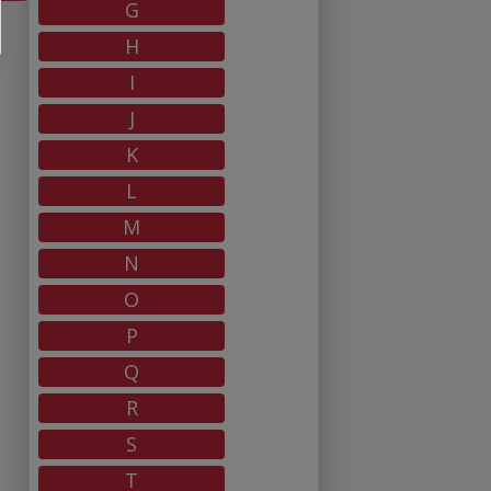
G
H
I
J
K
L
M
N
O
P
Q
R
S
T