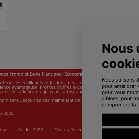
odes Promo et Bons Plans pour Économiser !
frons les meilleures réductions, des codes promo exclusifs et des b
ience avantageuse. Profitez d’offres exceptionnelles sur vos boutiqu
 clics le code promo qui vous correspond et bénéficiez de remises s
miser ! Découvrez dès maintenant toutes nos offres et faites-vous pla
5-2026.
day
Soldes 2027
Ventes Privées