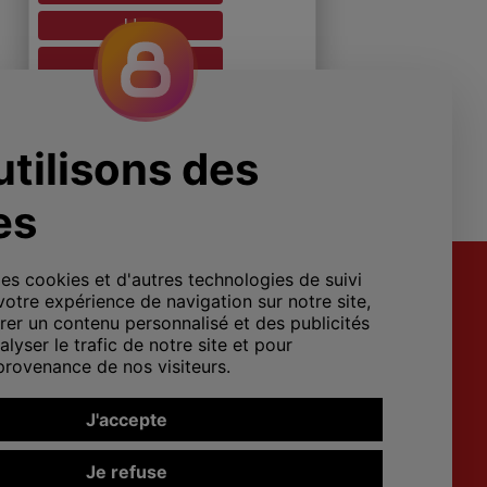
U
V
W
X
Y
Z
ons plans incontournables pour faire de
es préférées et réalisez des économies
upplémentaires.
isir à prix réduit. Bonne visite et bon