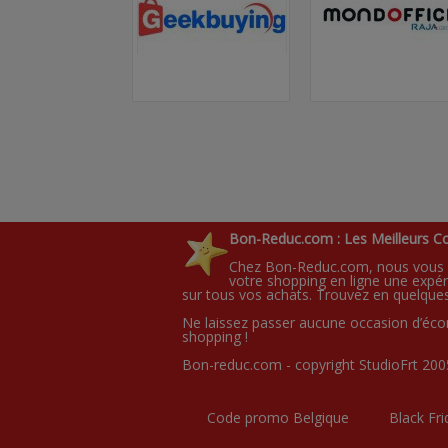
Bon-Reduc.com : Les Meilleurs C
Chez Bon-Reduc.com, nous vous of
votre shopping en ligne une expér
sur tous vos achats. Trouvez en quelques
Ne laissez passer aucune occasion d’écono
shopping !
Bon-reduc.com - copyright StudioFrt 200
Code promo Belgique
Black Fri