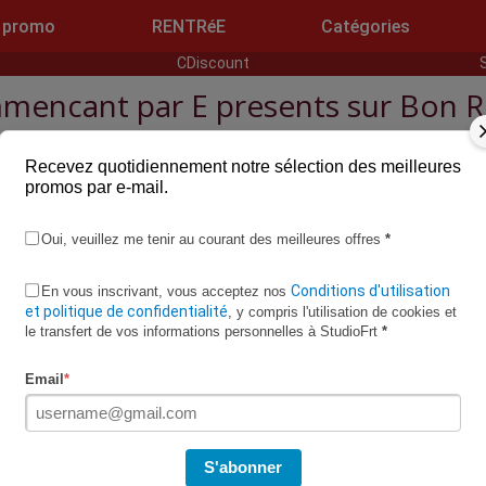
 promo
RENTRéE
Catégories
CDiscount
mencant par E presents sur Bon 
 Reduc, commencant par la lettre E, qui propose des codes promo et
Recevez quotidiennement notre sélection des meilleures
moins cher.
promos par e-mail.
Oui, veuillez me tenir au courant des meilleures offres
*
t
EaseUs
Conditions d'utilisation
En vous inscrivant, vous acceptez nos
 Park
Electrodepot
et politique de confidentialité
, y compris l'utilisation de cookies et
en Paris
Emma Matelas
le transfert de vos informations personnelles à StudioFrt
*
it
Essix
na
Euroflorist
Email
*
pcar
Europcar Belgique
dia Belgique
Toutes les boutiques >>
S'abonner