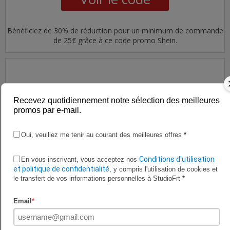
Bénéficiez de 30% de réduction pour un minimum de commande
de 25€ grâce à ce code promo Shein.
LIVRAISON
Recevez quotidiennement notre sélection des meilleures
OFFERTE
promos par e-mail.
Oui, veuillez me tenir au courant des meilleures offres
*
Promo
Livraison et retours gratuits en
Conditions d'utilisation
En vous inscrivant, vous acceptez nos
et politique de confidentialité
, y compris l'utilisation de cookies et
boutique
le transfert de vos informations personnelles à StudioFrt
*
Email
*
Voir l'offre