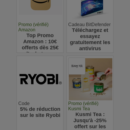
Promo (vérifié)
Cadeau BitDefender
Amazon
Téléchargez et
Top Promo
essayez
Amazon : 10€
gratuitement les
offerts dès 25€
antivirus
d’achats sur
Bitdefender
l’appli pour votre
première
commande
Code
Promo (vérifié)
5% de réduction
Kusmi Tea
Kusmi Tea :
sur le site Ryobi
Jusqu'à -25%
offert sur les