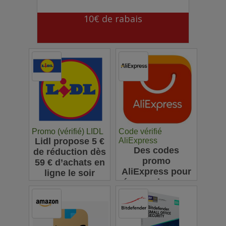
10€ de rabais
Promo (vérifié) LIDL
Code vérifié
Lidl propose 5 €
AliExpress
Des codes
de réduction dès
promo
59 € d’achats en
AliExpress pour
ligne le soir
économiser sur
vos achats en
ligne : jusqu'à
63€