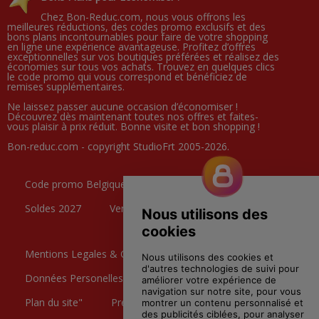
Chez Bon-Reduc.com, nous vous offrons les
meilleures réductions, des codes promo exclusifs et des
bons plans incontournables pour faire de votre shopping
en ligne une expérience avantageuse. Profitez d’offres
exceptionnelles sur vos boutiques préférées et réalisez des
économies sur tous vos achats. Trouvez en quelques clics
le code promo qui vous correspond et bénéficiez de
remises supplémentaires.
Ne laissez passer aucune occasion d’économiser !
Découvrez dès maintenant toutes nos offres et faites-
vous plaisir à prix réduit. Bonne visite et bon shopping !
Bon-reduc.com - copyright StudioFrt 2005-2026.
Code promo Belgique
Black Friday
Soldes 2027
Ventes Privées
Mentions Legales & CGU
Données Personelles
Contactez nous
Plan du site"
Preference Cookies