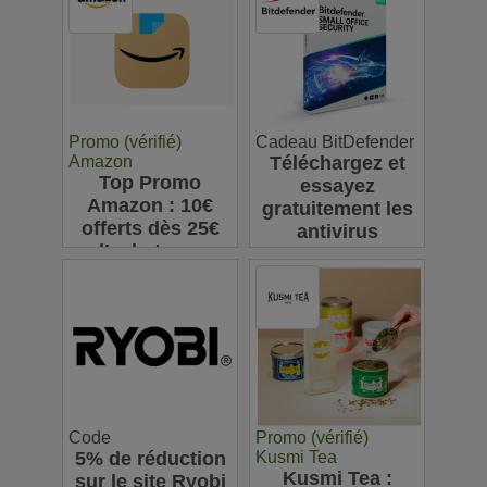
ligne : jusqu'à
63€
Promo (vérifié)
Cadeau BitDefender
Amazon
Téléchargez et
Top Promo
essayez
Amazon : 10€
gratuitement les
offerts dès 25€
antivirus
d’achats sur
Bitdefender
l’appli pour votre
première
commande
Code
Promo (vérifié)
5% de réduction
Kusmi Tea
Kusmi Tea :
sur le site Ryobi