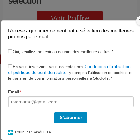
sélection
Voir l'offre
Recevez quotidiennement notre sélection des meilleures
promos par e-mail.
Profitez de la livraison offerte avec cette promo valable chez
Telefleurs.
Oui, veuillez me tenir au courant des meilleures offres
*
Les promos du rayon Fleurs
Conditions d'utilisation
En vous inscrivant, vous acceptez nos
et politique de confidentialité
, y compris l'utilisation de cookies et
le transfert de vos informations personnelles à StudioFrt
*
Email
*
S'abonner
Fourni par SendPulse