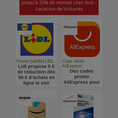
Jusqu'à 25% de remise chez Avis -
Location de Voitures
Promo (vérifié) LIDL
Code vérifié
Lidl propose 5 €
AliExpress
Des codes
de réduction dès
promo
59 € d’achats en
AliExpress pour
ligne le soir
économiser sur
vos achats en
ligne : jusqu'à
63€