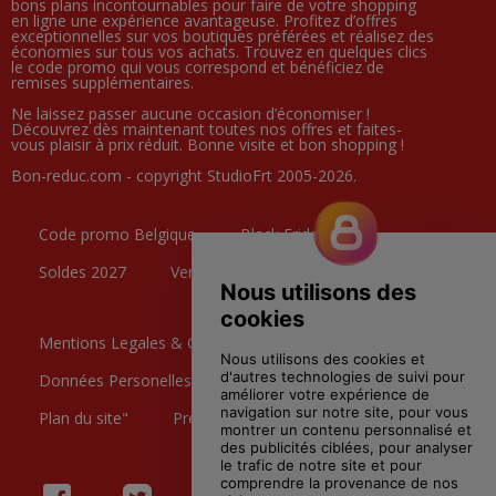
bons plans incontournables pour faire de votre shopping
en ligne une expérience avantageuse. Profitez d’offres
exceptionnelles sur vos boutiques préférées et réalisez des
économies sur tous vos achats. Trouvez en quelques clics
le code promo qui vous correspond et bénéficiez de
remises supplémentaires.
Ne laissez passer aucune occasion d’économiser !
Découvrez dès maintenant toutes nos offres et faites-
vous plaisir à prix réduit. Bonne visite et bon shopping !
Bon-reduc.com - copyright StudioFrt 2005-2026.
Code promo Belgique
Black Friday
Soldes 2027
Ventes Privées
Mentions Legales & CGU
Données Personelles
Contactez nous
Plan du site"
Preference Cookies