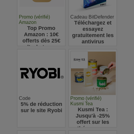
Promo (vérifié)
Cadeau BitDefender
Amazon
Téléchargez et
Top Promo
essayez
Amazon : 10€
gratuitement les
offerts dès 25€
antivirus
d’achats sur
Bitdefender
l’appli pour votre
première
commande
Code
Promo (vérifié)
5% de réduction
Kusmi Tea
Kusmi Tea :
sur le site Ryobi
Jusqu'à -25%
offert sur les
thés en vrac