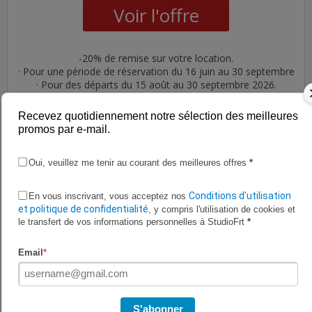
Voir l'offre
-20% de remise sur votre location.
· Pour une période de réservation du 16 juin au 30 septembre
· Pour des départs du 15 août au 30 septembre 2026.
· Locations de 3 à 21 jours
· Type de v...
Recevez quotidiennement notre sélection des meilleures
promos par e-mail.
Oui, veuillez me tenir au courant des meilleures offres
*
PROMO
Conditions d'utilisation
En vous inscrivant, vous acceptez nos
et politique de confidentialité
, y compris l'utilisation de cookies et
le transfert de vos informations personnelles à StudioFrt
*
Promo
Email
*
Offre One way à 1€ seulement
chez Europcar
S'abonner