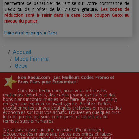
permettre de bénéficier de remise sur votre commande de
Geox ou de profiter de la livraison gratuite.
Les codes de
réduction sont à saisir dans la case code coupon Geox au
niveau du panier.
Faire du shopping sur Geox
Accueil
Mode Femme
Geox
Bon-Reduc.com : Les Meilleurs Codes Promo et
Bons Plans pour Économiser !
Chez Bon-Reduc.com, nous vous offrons les
meilleures réductions, des codes promo exclusifs et des
bons plans incontournables pour faire de votre shopping
en ligne une expérience avantageuse. Profitez d’offres
exceptionnelles sur vos boutiques préférées et réalisez des
économies sur tous vos achats. Trouvez en quelques clics
le code promo qui vous correspond et bénéficiez de
remises supplémentaires.
Ne laissez passer aucune occasion d’économiser !
Découvrez dès maintenant toutes nos offres et faites-
vous plaisir à prix réduit. Bonne visite et bon shopping !