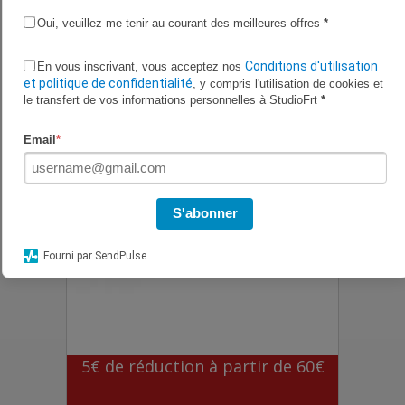
Oui, veuillez me tenir au courant des meilleures offres
*
Frais de livraison offerts à partir
de 100€
Conditions d'utilisation
En vous inscrivant, vous acceptez nos
et politique de confidentialité
, y compris l'utilisation de cookies et
le transfert de vos informations personnelles à StudioFrt
*
Email
*
S'abonner
Fourni par SendPulse
5€ de réduction à partir de 60€