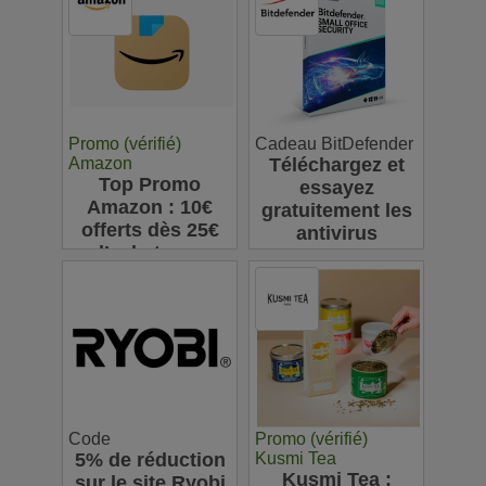
ligne : jusqu'à
63€
Promo (vérifié)
Cadeau BitDefender
Amazon
Téléchargez et
Top Promo
essayez
Amazon : 10€
gratuitement les
offerts dès 25€
antivirus
d’achats sur
Bitdefender
l’appli pour votre
première
commande
Code
Promo (vérifié)
5% de réduction
Kusmi Tea
Kusmi Tea :
sur le site Ryobi