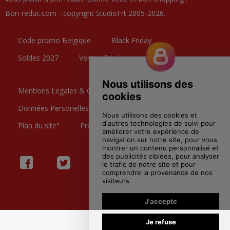
Bon-reduc.com - copyright StudioFrt 2005-2026.
Code promo Belgique
Black Friday
Soldes 2027
Ventes Privées
Mentions Legales & CGU
Données Personelles
Contactez nous
Plan du site"
Preference Cookies