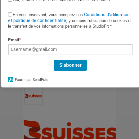
Conditions d'utilisation
En vous inscrivant, vous acceptez nos
et politique de confidentialité
, y compris l'utilisation de cookies et
le transfert de vos informations personnelles à StudioFrt
*
Email
*
S'abonner
15% de rabais chez 3 Suisses
Fourni par SendPulse