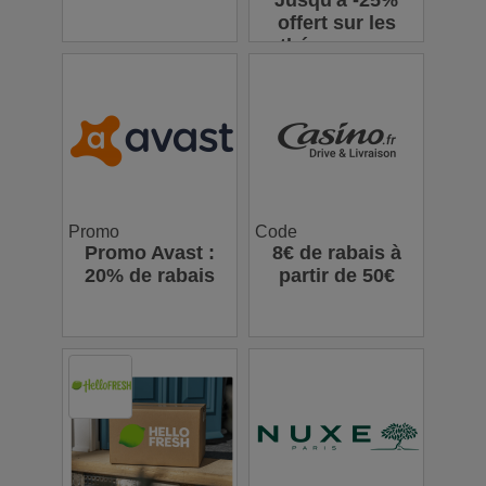
Jusqu'à -25%
offert sur les
thés en vrac
Promo
Code
Promo Avast :
8€ de rabais à
20% de rabais
partir de 50€