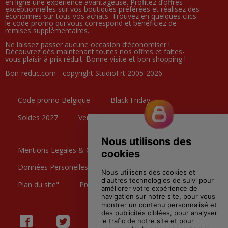
en ligne une expérience avantageuse. Profitez d’offres
exceptionnelles sur vos boutiques préférées et réalisez des
économies sur tous vos achats. Trouvez en quelques clics
le code promo qui vous correspond et bénéficiez de
remises supplémentaires.
Ne laissez passer aucune occasion d’économiser !
Découvrez dès maintenant toutes nos offres et faites-
vous plaisir à prix réduit. Bonne visite et bon shopping !
Bon-reduc.com - copyright StudioFrt 2005-2026.
Code promo Belgique
Black Friday
Soldes 2027
Ventes Privées
Mentions Legales & CGU
Données Personelles
Contactez nous
Plan du site"
Preference Cookies