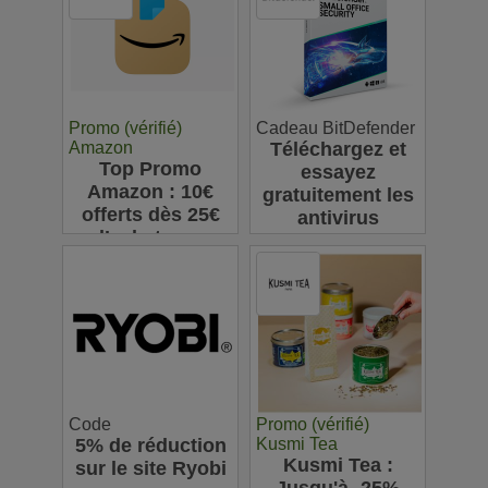
Promo (vérifié)
Cadeau BitDefender
Amazon
Téléchargez et
Top Promo
essayez
Amazon : 10€
gratuitement les
offerts dès 25€
antivirus
d’achats sur
Bitdefender
l’appli pour votre
première
commande
Code
Promo (vérifié)
5% de réduction
Kusmi Tea
Kusmi Tea :
sur le site Ryobi