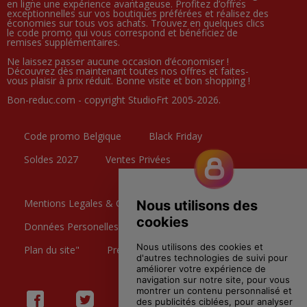
en ligne une expérience avantageuse. Profitez d’offres
exceptionnelles sur vos boutiques préférées et réalisez des
économies sur tous vos achats. Trouvez en quelques clics
le code promo qui vous correspond et bénéficiez de
remises supplémentaires.
Ne laissez passer aucune occasion d’économiser !
Découvrez dès maintenant toutes nos offres et faites-
vous plaisir à prix réduit. Bonne visite et bon shopping !
Bon-reduc.com - copyright StudioFrt 2005-2026.
Code promo Belgique
Black Friday
Soldes 2027
Ventes Privées
Mentions Legales & CGU
Données Personelles
Contactez nous
Plan du site"
Preference Cookies