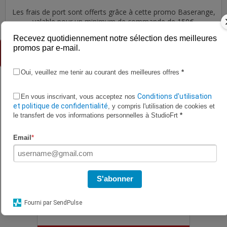
Les frais de port sont offerts grâce à cette promo Baserange,
valable pour un minimum de commande de 150€.
Recevez quotidiennement notre sélection des meilleures
Les promos du rayon Vêtements
promos par e-mail.
Femme
Oui, veuillez me tenir au courant des meilleures offres
*
Conditions d'utilisation
En vous inscrivant, vous acceptez nos
et politique de confidentialité
, y compris l'utilisation de cookies et
le transfert de vos informations personnelles à StudioFrt
*
Email
*
S'abonner
Fourni par SendPulse