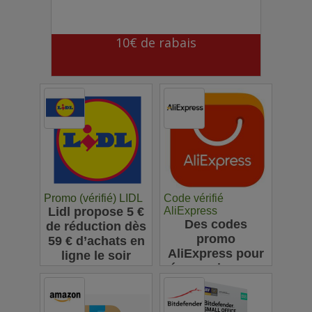
10€ de rabais
Promo (vérifié) LIDL
Code vérifié
Lidl propose 5 €
AliExpress
Des codes
de réduction dès
promo
59 € d’achats en
AliExpress pour
ligne le soir
économiser sur
vos achats en
ligne : jusqu'à