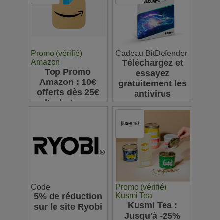
63€
Promo (vérifié)
Cadeau BitDefender
Amazon
Téléchargez et
Top Promo
essayez
Amazon : 10€
gratuitement les
offerts dès 25€
antivirus
d’achats sur
Bitdefender
l’appli pour votre
première
commande
Code
Promo (vérifié)
5% de réduction
Kusmi Tea
Kusmi Tea :
sur le site Ryobi
Jusqu'à -25%