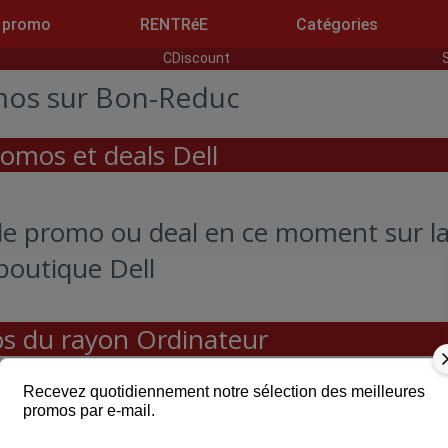
 promo
RENTRéE
Catégories
CDiscount
omos sur Bon-Reduc
omos et deals Dell
code promo ou deal en ce moment sur l
boutique Dell
s du rayon Ordinateur
Recevez quotidiennement notre sélection des meilleures
promos par e-mail.