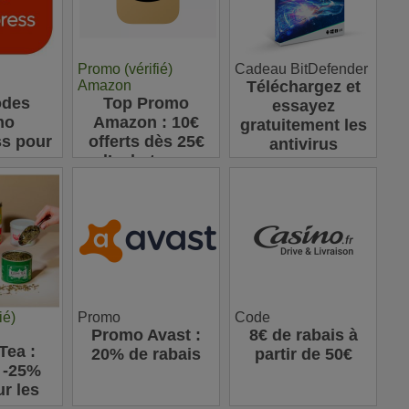
Promo (vérifié)
Cadeau BitDefender
Amazon
Téléchargez et
odes
Top Promo
essayez
mo
Amazon : 10€
gratuitement les
ss pour
offerts dès 25€
antivirus
er sur
d’achats sur
Bitdefender
ats en
l’appli pour votre
usqu'à
première
€
commande
ié)
Promo
Code
Promo Avast :
8€ de rabais à
Tea :
20% de rabais
partir de 50€
 -25%
ur les