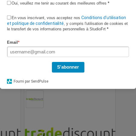
Oui, veuillez me tenir au courant des meilleures offres
*
Conditions d'utilisation
En vous inscrivant, vous acceptez nos
et politique de confidentialité
, y compris l'utilisation de cookies et
le transfert de vos informations personnelles à StudioFrt
*
Email
*
S'abonner
nt 54.9
50€ de réduction dès 399€ chez CDiscount
sur une sélection de PC portables Lenovo et
plan
HP
Fourni par SendPulse