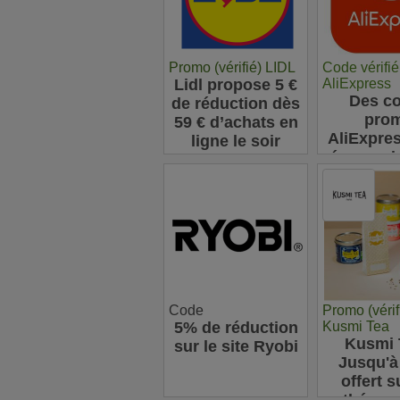
Promo (vérifié) LIDL
Code vérifié
Lidl propose 5 €
AliExpress
Des c
de réduction dès
pro
59 € d’achats en
AliExpre
ligne le soir
économis
vos ach
ligne : j
63
Code
Promo (vérif
5% de réduction
Kusmi Tea
Kusmi 
sur le site Ryobi
Jusqu'à
offert s