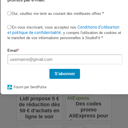
Voir l'offre
Oui, veuillez me tenir au courant des meilleures offres
*
Inscrivez-vous pour recevoir un coupon de réduction de 5 % et
Conditions d'utilisation
En vous inscrivant, vous acceptez nos
être le premier à connaître les dernières offres sur la boutique
et politique de confidentialité
, y compris l'utilisation de cookies et
officielle Roborock France.
le transfert de vos informations personnelles à StudioFrt
*
Email
*
S'abonner
Fourni par SendPulse
Promo (vérifié) LIDL
Code vérifié
Lidl propose 5 €
AliExpress
Des codes
de réduction dès
promo
59 € d’achats en
AliExpress pour
ligne le soir
économiser sur
vos achats en