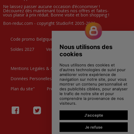
Ne laissez passer aucune occasion d’économiser !
Découvrez dès maintenant toutes nos offres et faites-
vous plaisir à prix réduit. Bonne visite et bon shopping !
Bon-reduc.com - copyright StudioFrt 2005-2026.
Code promo Belgique
Black Friday
Soldes 2027
Ventes Privées
Mentions Legales & CGU
Données Personelles
Contactez nous
Plan du site"
Preference Cookies