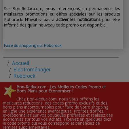
Sur Bon-Reduc.com, nous référençons en permanence les
meilleures promotions et offres spéciales sur les produits
Roborock. N’hésitez pas à
activer les notifications
pour être
informé dès qu’un nouveau code promo est disponible.
Faire du shopping sur Roborock
Accueil
Electroménager
Roborock
Bon-Reduc.com : Les Meilleurs Codes Promo et
Bons Plans pour Économiser !
Chez Bon-Reduc.com, nous vous offrons les
meilleures réductions, des codes promo exclusifs et des
bons plans incontournables pour faire de votre shopping
en ligne une expérience avantageuse. Profitez d’offres
exceptionnelles sur vos boutiques préférées et réalisez des
économies sur tous vos achats. Trouvez en quelques clics
le code promo qui vous correspond et bénéficiez de
remises supplémentaires.