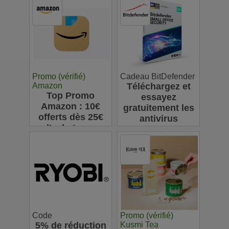
ligne : jusqu'à
63€
Promo (vérifié)
Cadeau BitDefender
Amazon
Téléchargez et
Top Promo
essayez
Amazon : 10€
gratuitement les
offerts dès 25€
antivirus
d’achats sur
Bitdefender
l’appli pour votre
première
commande
Code
Promo (vérifié)
5% de réduction
Kusmi Tea