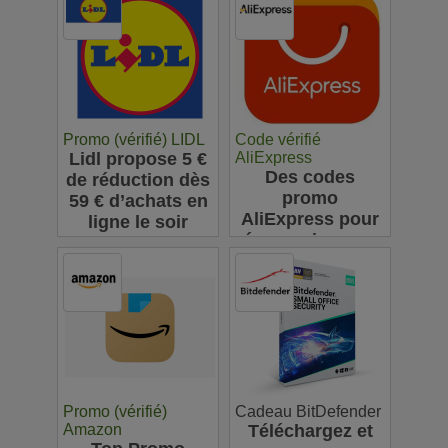
Promo (vérifié) LIDL
Code vérifié
Lidl propose 5 €
AliExpress
Des codes
de réduction dès
promo
59 € d’achats en
AliExpress pour
ligne le soir
économiser sur
vos achats en
ligne : jusqu'à
63€
Promo (vérifié)
Cadeau BitDefender
Amazon
Téléchargez et