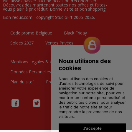
Ne laissez passer aucune occasion d’économiser !
Découvrez dès maintenant toutes nos offres et faites-
vous plaisir à prix réduit. Bonne visite et bon shopping !
Bon-reduc.com - copyright StudioFrt 2005-2026.
Code promo Belgique
Black Friday
Soldes 2027
Ventes Privées
Mentions Legales & CGU
Données Personelles
Contactez nous
Plan du site"
Preference Cookies