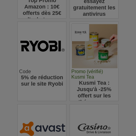
Top Promo
essayez
Amazon : 10€
gratuitement les
offerts dès 25€
antivirus
d’achats sur
Bitdefender
l’appli pour votre
première
commande
Code
Promo (vérifié)
5% de réduction
Kusmi Tea
Kusmi Tea :
sur le site Ryobi
Jusqu'à -25%
offert sur les
thés en vrac