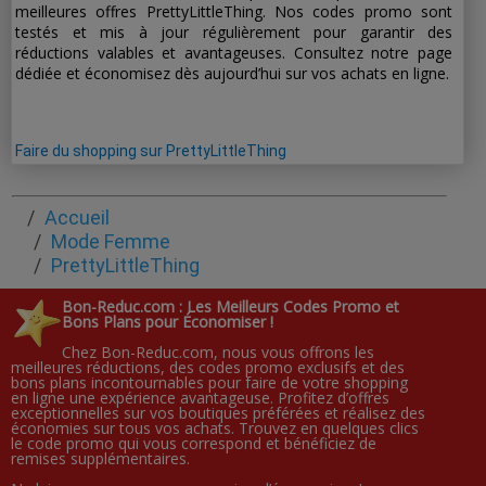
meilleures offres PrettyLittleThing. Nos codes promo sont
testés et mis à jour régulièrement pour garantir des
réductions valables et avantageuses. Consultez notre page
dédiée et économisez dès aujourd’hui sur vos achats en ligne.
Faire du shopping sur PrettyLittleThing
Accueil
Mode Femme
PrettyLittleThing
Bon-Reduc.com : Les Meilleurs Codes Promo et
Bons Plans pour Économiser !
Chez Bon-Reduc.com, nous vous offrons les
meilleures réductions, des codes promo exclusifs et des
bons plans incontournables pour faire de votre shopping
en ligne une expérience avantageuse. Profitez d’offres
exceptionnelles sur vos boutiques préférées et réalisez des
économies sur tous vos achats. Trouvez en quelques clics
le code promo qui vous correspond et bénéficiez de
remises supplémentaires.