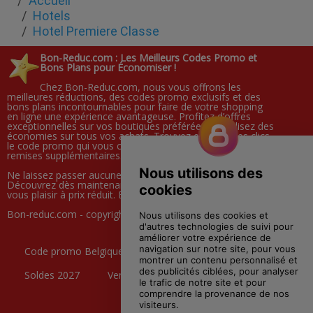
Accueil
Hotels
Hotel Premiere Classe
Bon-Reduc.com : Les Meilleurs Codes Promo et
Bons Plans pour Économiser !
Chez Bon-Reduc.com, nous vous offrons les
meilleures réductions, des codes promo exclusifs et des
bons plans incontournables pour faire de votre shopping
en ligne une expérience avantageuse. Profitez d’offres
exceptionnelles sur vos boutiques préférées et réalisez des
économies sur tous vos achats. Trouvez en quelques clics
le code promo qui vous correspond et bénéficiez de
remises supplémentaires.
Ne laissez passer aucune occasion d’économiser !
Découvrez dès maintenant toutes nos offres et faites-
vous plaisir à prix réduit. Bonne visite et bon shopping !
Bon-reduc.com - copyright StudioFrt 2005-2026.
Code promo Belgique
Black Friday
Soldes 2027
Ventes Privées