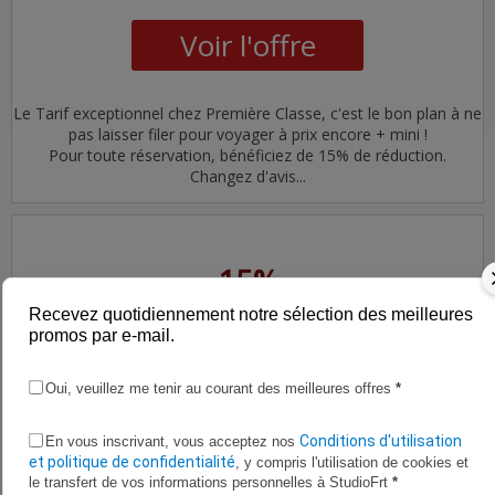
Voir l'offre
Le Tarif exceptionnel chez Première Classe, c'est le bon plan à ne
pas laisser filer pour voyager à prix encore + mini !
Pour toute réservation, bénéficiez de 15% de réduction.
Changez d'avis...
15%
DE REMISE
Recevez quotidiennement notre sélection des meilleures
promos par e-mail.
Promo Vérifiée
Oui, veuillez me tenir au courant des meilleures offres
*
Offre Evasion Première Classe
Conditions d'utilisation
En vous inscrivant, vous acceptez nos
et politique de confidentialité
, y compris l'utilisation de cookies et
le transfert de vos informations personnelles à StudioFrt
*