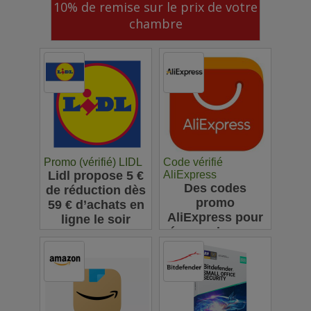
10% de remise sur le prix de votre
chambre
Promo (vérifié) LIDL
Code vérifié
Lidl propose 5 €
AliExpress
Des codes
de réduction dès
promo
59 € d’achats en
AliExpress pour
ligne le soir
économiser sur
vos achats en
ligne : jusqu'à
63€