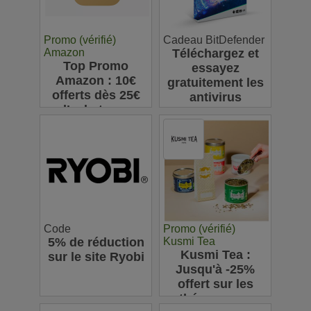
Promo (vérifié)
Cadeau BitDefender
Amazon
Téléchargez et
Top Promo
essayez
Amazon : 10€
gratuitement les
offerts dès 25€
antivirus
d’achats sur
Bitdefender
l’appli pour votre
première
commande
Code
Promo (vérifié)
5% de réduction
Kusmi Tea
Kusmi Tea :
sur le site Ryobi
Jusqu'à -25%
offert sur les
thés en vrac