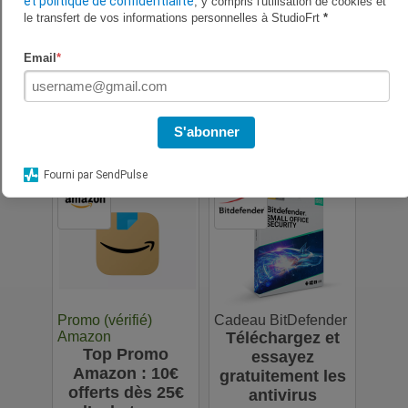
et politique de confidentialité
, y compris l'utilisation de cookies et
le transfert de vos informations personnelles à StudioFrt
*
Email
*
Promo (vérifié) LIDL
Code vérifié
Lidl propose 5 €
AliExpress
Des codes
de réduction dès
promo
59 € d’achats en
S'abonner
AliExpress pour
ligne le soir
économiser sur
Fourni par SendPulse
vos achats en
ligne : jusqu'à
63€
Promo (vérifié)
Cadeau BitDefender
Amazon
Téléchargez et
Top Promo
essayez
Amazon : 10€
gratuitement les
offerts dès 25€
antivirus