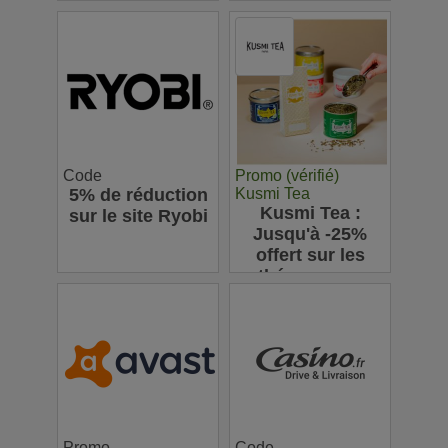
d’achats sur
Bitdefender
l’appli pour votre
première
commande
Code
Promo (vérifié)
5% de réduction
Kusmi Tea
Kusmi Tea :
sur le site Ryobi
Jusqu'à -25%
offert sur les
thés en vrac
Promo
Code