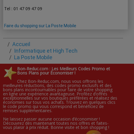
Tel : 01 47 09 47 09
Faire du shopping sur La Poste Mobile
Accueil
Informatique et High Tech
La Poste Mobile
Bon-Reduc.com : Les Meilleurs Codes Promo et
Bons Plans pour Économiser !
Chez Bon-Reduc.com, nous vous offrons les
meilleures réductions, des codes promo exclusifs et des
bons plans incontournables pour faire de votre shopping
en ligne une expérience avantageuse. Profitez d’offres
exceptionnelles sur vos boutiques préférées et réalisez des
économies sur tous vos achats. Trouvez en quelques clics
le code promo qui vous correspond et bénéficiez de
remises supplémentaires.
Ne laissez passer aucune occasion d’économiser !
Découvrez dès maintenant toutes nos offres et faites-
vous plaisir à prix réduit. Bonne visite et bon shopping !