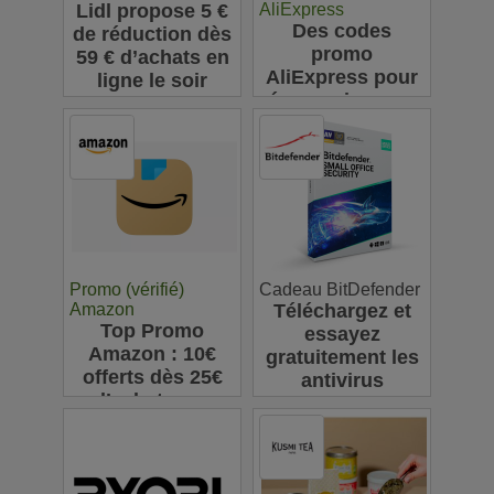
Lidl propose 5 €
AliExpress
Des codes
de réduction dès
promo
59 € d’achats en
AliExpress pour
ligne le soir
économiser sur
vos achats en
ligne : jusqu'à
63€
Promo (vérifié)
Cadeau BitDefender
Amazon
Téléchargez et
Top Promo
essayez
Amazon : 10€
gratuitement les
offerts dès 25€
antivirus
d’achats sur
Bitdefender
l’appli pour votre
première
commande