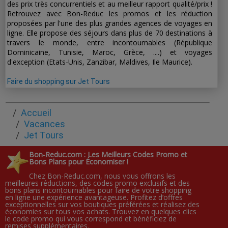
des prix très concurrentiels et au meilleur rapport qualité/prix !
Retrouvez avec Bon-Reduc les promos et les réduction
proposées par l'une des plus grandes agences de voyages en
ligne. Elle propose des séjours dans plus de 70 destinations à
travers le monde, entre incontournables (République
Dominicaine, Tunisie, Maroc, Grèce, ....) et voyages
d'exception (Etats-Unis, Zanzibar, Maldives, Ile Maurice).
Faire du shopping sur Jet Tours
Accueil
Vacances
Jet Tours
Bon-Reduc.com : Les Meilleurs Codes Promo et
Bons Plans pour Économiser !
Chez Bon-Reduc.com, nous vous offrons les
meilleures réductions, des codes promo exclusifs et des
bons plans incontournables pour faire de votre shopping
en ligne une expérience avantageuse. Profitez d’offres
exceptionnelles sur vos boutiques préférées et réalisez des
économies sur tous vos achats. Trouvez en quelques clics
le code promo qui vous correspond et bénéficiez de
remises supplémentaires.