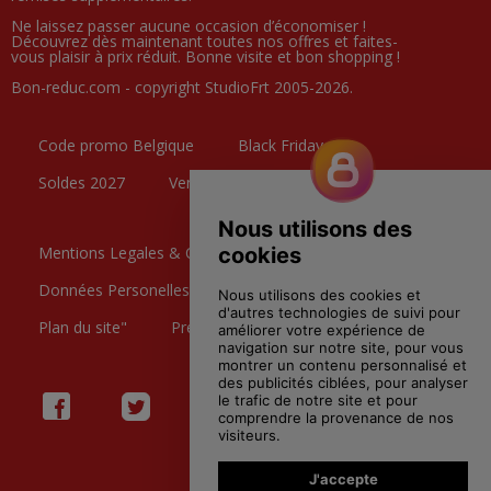
Ne laissez passer aucune occasion d’économiser !
Découvrez dès maintenant toutes nos offres et faites-
vous plaisir à prix réduit. Bonne visite et bon shopping !
Bon-reduc.com - copyright StudioFrt 2005-2026.
Code promo Belgique
Black Friday
Soldes 2027
Ventes Privées
Mentions Legales & CGU
Données Personelles
Contactez nous
Plan du site"
Preference Cookies