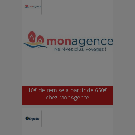
10€ de remise à partir de 650€
chez MonAgence