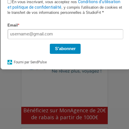
Conditions d'utilisation
En vous inscrivant, vous acceptez nos
Bénéficiez sur O voyages de 5% de
et politique de confidentialité
, y compris l'utilisation de cookies et
réduction
le transfert de vos informations personnelles à StudioFrt
*
Email
*
S'abonner
Fourni par SendPulse
Bénéficiez sur MonAgence de 20€
de rabais à partir de 1000€