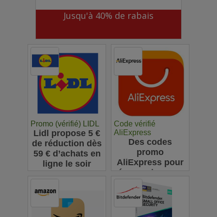
Jusqu'à 40% de rabais
Promo (vérifié) LIDL
Code vérifié
Lidl propose 5 €
AliExpress
Des codes
de réduction dès
promo
59 € d’achats en
AliExpress pour
ligne le soir
économiser sur
vos achats en
ligne : jusqu'à
63€