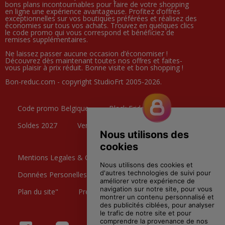
bons plans incontournables pour faire de votre shopping
en ligne une expérience avantageuse. Profitez d’offres
exceptionnelles sur vos boutiques préférées et réalisez des
économies sur tous vos achats. Trouvez en quelques clics
le code promo qui vous correspond et bénéficiez de
remises supplémentaires.
Ne laissez passer aucune occasion d’économiser !
Découvrez dès maintenant toutes nos offres et faites-
vous plaisir à prix réduit. Bonne visite et bon shopping !
Bon-reduc.com - copyright StudioFrt 2005-2026.
Code promo Belgique
Black Friday
Soldes 2027
Ventes Privées
Mentions Legales & CGU
Données Personelles
Contactez nous
Plan du site"
Preference Cookies