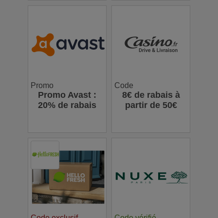
thés en vrac
Promo
Code
Promo Avast :
8€ de rabais à
20% de rabais
partir de 50€
Code exclusif
Code vérifié