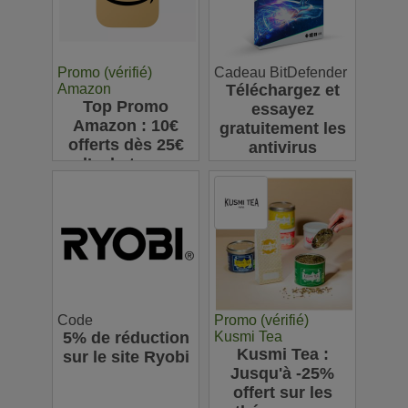
Promo (vérifié)
Cadeau BitDefender
Amazon
Téléchargez et
Top Promo
essayez
Amazon : 10€
gratuitement les
offerts dès 25€
antivirus
d’achats sur
Bitdefender
l’appli pour votre
première
commande
Code
Promo (vérifié)
5% de réduction
Kusmi Tea
Kusmi Tea :
sur le site Ryobi
Jusqu'à -25%
offert sur les