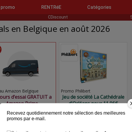
 promo
RENTRéE
Catégories
CDiscount
ls en Belgique en août 2026
au Amazon Belgique
Promo Philibert
jours d’essai GRATUIT a
Jeu de société La Cathédrale
Amazon Prime
d'Orléans pour 11,96€
Recevez quotidiennement notre sélection des meilleures
promos par e-mail.
.00€
908.99€