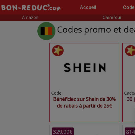
Accueil
Code
Amazon
Carrefour
Codes promo et dea
Code
Cade
Bénéficiez sur Shein de 30%
30 
de rabais à partir de 25€
329.99€
814