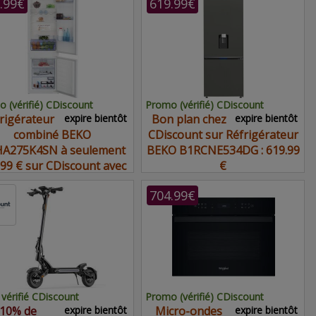
.99€
619.99€
 (vérifié) CDiscount
Promo (vérifié) CDiscount
rigérateur
expire bientôt
Bon plan chez
expire bientôt
combiné BEKO
CDiscount sur Réfrigérateur
A275K4SN à seulement
BEKO B1RCNE534DG : 619.99
.99 € sur CDiscount avec
€
ce bon plan
704.99€
vérifié CDiscount
Promo (vérifié) CDiscount
10% de
expire bientôt
Micro-ondes
expire bientôt