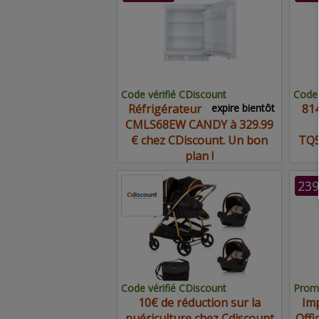
Code vérifié CDiscount
Code 
Réfrigérateur
expire bientôt
814
CMLS68EW CANDY à 329.99
€ chez CDiscount. Un bon
TQ5
plan !
239
Code vérifié CDiscount
Promo
10€ de réduction sur la
Imp
puériculture chez Cdiscount
Offi