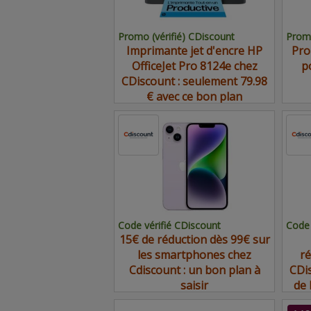
Promo (vérifié) CDiscount
Promo
Imprimante jet d'encre HP
Pro
OfficeJet Pro 8124e chez
p
CDiscount : seulement 79.98
€ avec ce bon plan
Code vérifié CDiscount
Code 
15€ de réduction dès 99€ sur
les smartphones chez
ré
Cdiscount : un bon plan à
CDi
saisir
de 