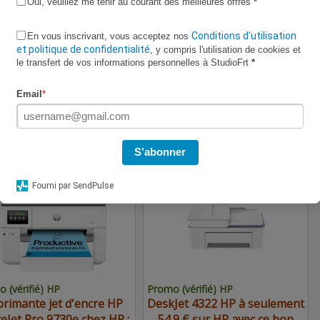
Oui, veuillez me tenir au courant des meilleures offres
*
Conditions d'utilisation
En vous inscrivant, vous acceptez nos
et politique de confidentialité
, y compris l'utilisation de cookies et
le transfert de vos informations personnelles à StudioFrt
*
vérifié CDiscount
Code vérifié CDiscount
Email
*
 € pour le
expire bientôt
Lave-linge
expire bientôt
TV OLED SAMSUNG
Samsung WF20DG8650BVU3
5S85FA, en promo chez
à seulement 908.99 € sur
S'abonner
CDiscount
CDiscount avec ce bon plan
.90€
54.90€
Fourni par SendPulse
 (vérifié) HP
Promo (vérifié) HP
rimante jet d'encre HP
DeskJet 4322 HP à seulement
ceJet Pro 9730e chez HP :
54.9 € sur HP avec ce bon