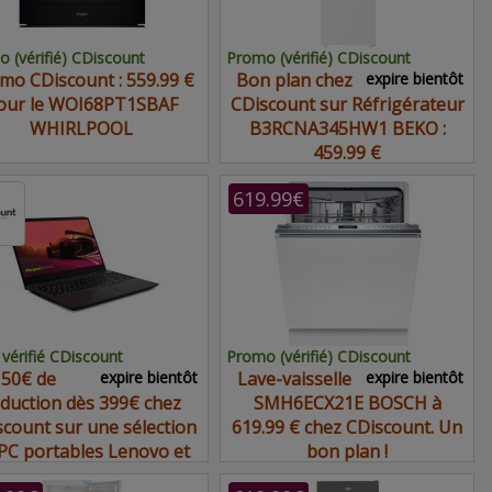
 (vérifié) CDiscount
Promo (vérifié) CDiscount
mo CDiscount : 559.99 €
Bon plan chez
expire bientôt
our le WOI68PT1SBAF
CDiscount sur Réfrigérateur
WHIRLPOOL
B3RCNA345HW1 BEKO :
459.99 €
619.99€
vérifié CDiscount
Promo (vérifié) CDiscount
50€ de
expire bientôt
Lave-vaisselle
expire bientôt
duction dès 399€ chez
SMH6ECX21E BOSCH à
scount sur une sélection
619.99 € chez CDiscount. Un
PC portables Lenovo et
bon plan !
HP