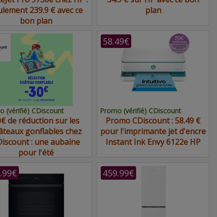
ulement 239.9 € avec ce
plan
bon plan
58.49€
 (vérifié) CDiscount
Promo (vérifié) CDiscount
€ de réduction sur les
Promo CDiscount : 58.49 €
âteaux gonflables chez
pour l'imprimante jet d'encre
iscount : une aubaine
Instant Ink Envy 6122e HP
pour l'été
.99€
459.99€