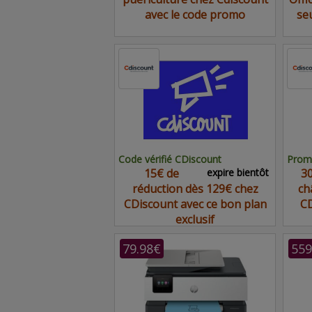
avec le code promo
se
Code vérifié CDiscount
Promo
15€ de
expire bientôt
30
réduction dès 129€ chez
ch
CDiscount avec ce bon plan
CD
exclusif
79.98€
559