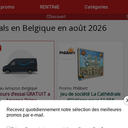
 promo
RENTRéE
Catégories
CDiscount
ls en Belgique en août 2026
au Amazon Belgique
Promo Philibert
jours d’essai GRATUIT a
Jeu de société La Cathédrale
Amazon Prime
d'Orléans pour 11,96€
Recevez quotidiennement notre sélection des meilleures
promos par e-mail.
.00€
908.99€