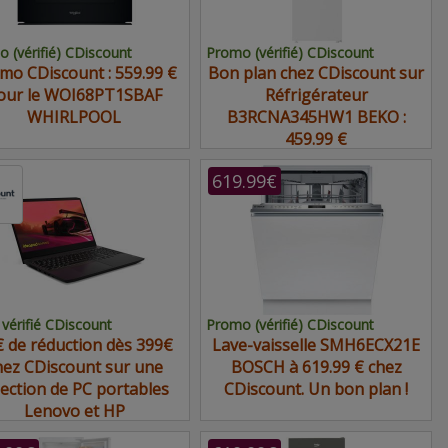
 (vérifié) CDiscount
Promo (vérifié) CDiscount
mo CDiscount : 559.99 €
Bon plan chez CDiscount sur
our le WOI68PT1SBAF
Réfrigérateur
WHIRLPOOL
B3RCNA345HW1 BEKO :
459.99 €
619.99€
vérifié CDiscount
Promo (vérifié) CDiscount
 de réduction dès 399€
Lave-vaisselle SMH6ECX21E
hez CDiscount sur une
BOSCH à 619.99 € chez
lection de PC portables
CDiscount. Un bon plan !
Lenovo et HP