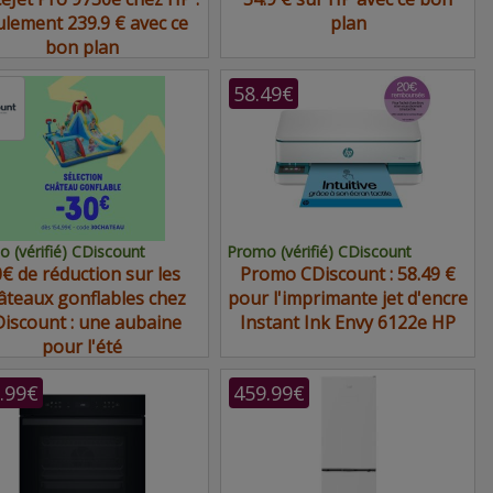
ulement 239.9 € avec ce
plan
bon plan
58.49€
 (vérifié) CDiscount
Promo (vérifié) CDiscount
€ de réduction sur les
Promo CDiscount : 58.49 €
âteaux gonflables chez
pour l'imprimante jet d'encre
iscount : une aubaine
Instant Ink Envy 6122e HP
pour l'été
.99€
459.99€