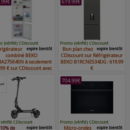
.99€
619.99€
 (vérifié) CDiscount
Promo (vérifié) CDiscount
rigérateur
expire bientôt
Bon plan chez
expire bientôt
combiné BEKO
CDiscount sur Réfrigérateur
A275K4SN à seulement
BEKO B1RCNE534DG : 619.99
.99 € sur CDiscount avec
€
ce bon plan
704.99€
vérifié CDiscount
Promo (vérifié) CDiscount
10% de
expire bientôt
Micro-ondes
expire bientôt