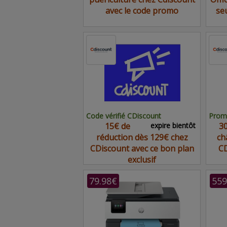
avec le code promo
se
Code vérifié CDiscount
Promo
15€ de
expire bientôt
30
réduction dès 129€ chez
ch
CDiscount avec ce bon plan
CD
exclusif
79.98€
559