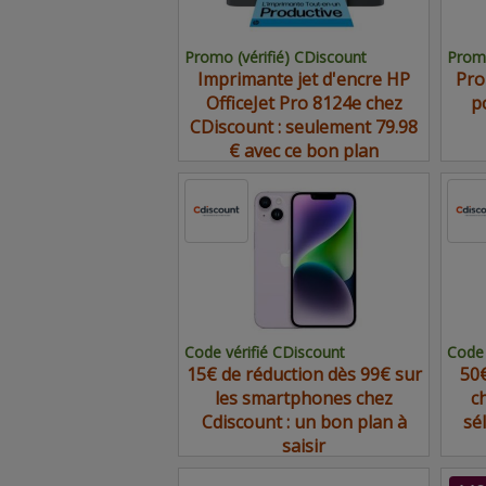
Promo (vérifié) CDiscount
Promo
Imprimante jet d'encre HP
Pro
OfficeJet Pro 8124e chez
p
CDiscount : seulement 79.98
€ avec ce bon plan
Code vérifié CDiscount
Code 
15€ de réduction dès 99€ sur
50€
les smartphones chez
c
Cdiscount : un bon plan à
sé
saisir