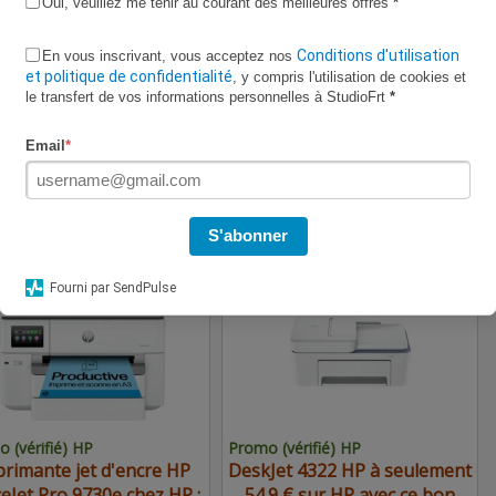
Oui, veuillez me tenir au courant des meilleures offres
*
Conditions d'utilisation
En vous inscrivant, vous acceptez nos
et politique de confidentialité
, y compris l'utilisation de cookies et
le transfert de vos informations personnelles à StudioFrt
*
vérifié CDiscount
Code vérifié CDiscount
Email
*
 € pour le
expire bientôt
Lave-linge
expire bientôt
TV OLED SAMSUNG
Samsung WF20DG8650BVU3
5S85FA, en promo chez
à seulement 908.99 € sur
S'abonner
CDiscount
CDiscount avec ce bon plan
.90€
54.90€
Fourni par SendPulse
 (vérifié) HP
Promo (vérifié) HP
rimante jet d'encre HP
DeskJet 4322 HP à seulement
ceJet Pro 9730e chez HP :
54.9 € sur HP avec ce bon