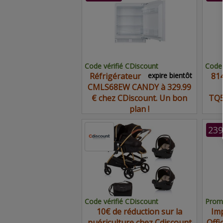
Code vérifié CDiscount
Code 
Réfrigérateur
expire bientôt
814
CMLS68EW CANDY à 329.99
€ chez CDiscount. Un bon
TQ5
plan !
239
Code vérifié CDiscount
Promo
10€ de réduction sur la
Imp
puériculture chez Cdiscount
Offi