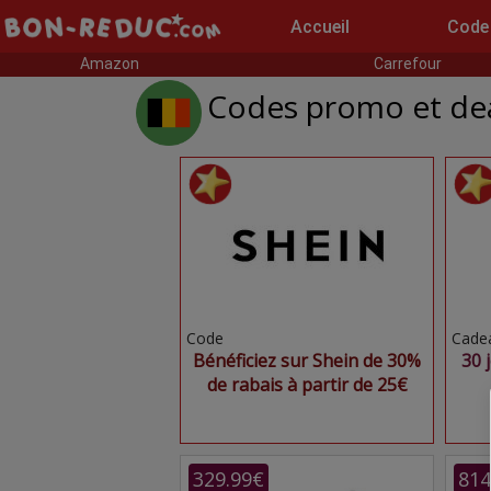
Accueil
Code
Amazon
Carrefour
Codes promo et dea
Code
Cade
Bénéficiez sur Shein de 30%
30 
de rabais à partir de 25€
329.99€
814