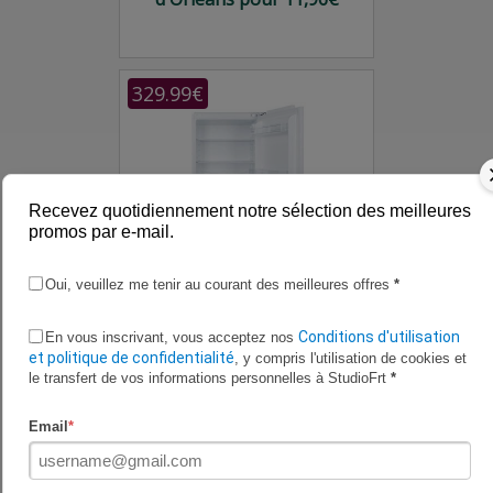
329.99€
Recevez quotidiennement notre sélection des meilleures
promos par e-mail.
Code vérifié CDiscount
Réfrigérateur
expire bientôt
Oui, veuillez me tenir au courant des meilleures offres
*
CMLS68EW CANDY à 329.99
€ chez CDiscount. Un bon
Conditions d'utilisation
En vous inscrivant, vous acceptez nos
plan !
et politique de confidentialité
, y compris l'utilisation de cookies et
le transfert de vos informations personnelles à StudioFrt
*
814.00€
Email
*