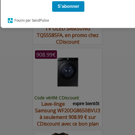
S'abonner
Code vérifié CDiscount
Fourni par SendPulse
814 € pour le
expire bientôt
TV OLED SAMSUNG
TQ55S85FA, en promo chez
CDiscount
908.99€
Code vérifié CDiscount
Lave-linge
expire bientôt
Samsung WF20DG8650BVU3
à seulement 908.99 € sur
CDiscount avec ce bon plan