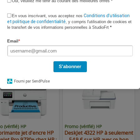
Oui, veuillez me tenir au courant des meilleures offres
*
Conditions d'utilisation
En vous inscrivant, vous acceptez nos
et politique de confidentialité
, y compris l'utilisation de cookies et
le transfert de vos informations personnelles à StudioFrt
*
vérifié CDiscount
Code vérifié CDiscount
Email
*
 € pour le
expire bientôt
Lave-linge
expire bientôt
TV OLED SAMSUNG
Samsung WF20DG8650BVU3
5S85FA, en promo chez
à seulement 908.99 € sur
S'abonner
CDiscount
CDiscount avec ce bon plan
.90€
54.90€
Fourni par SendPulse
 (vérifié) HP
Promo (vérifié) HP
rimante jet d'encre HP
DeskJet 4322 HP à seulement
ceJet Pro 9730e chez HP :
54.9 € sur HP avec ce bon