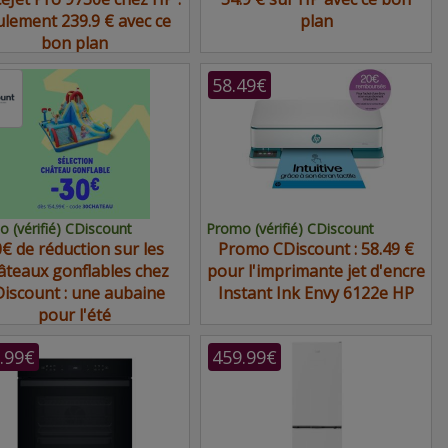
ulement 239.9 € avec ce
plan
bon plan
58.49€
 (vérifié) CDiscount
Promo (vérifié) CDiscount
€ de réduction sur les
Promo CDiscount : 58.49 €
âteaux gonflables chez
pour l'imprimante jet d'encre
iscount : une aubaine
Instant Ink Envy 6122e HP
pour l'été
.99€
459.99€