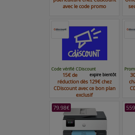
avec le code promo
se
Code vérifié CDiscount
Promo
15€ de
expire bientôt
30
réduction dès 129€ chez
ch
CDiscount avec ce bon plan
CD
exclusif
79.98€
559