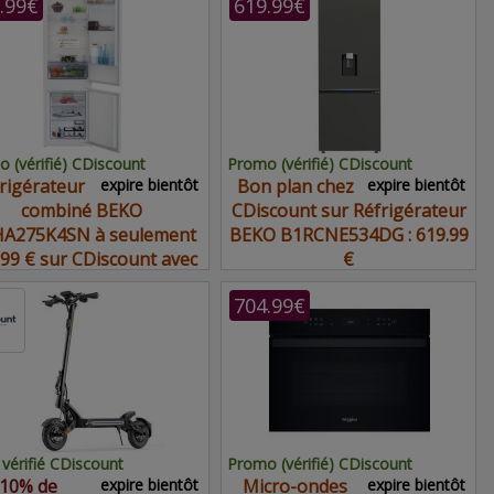
.99€
619.99€
 (vérifié) CDiscount
Promo (vérifié) CDiscount
rigérateur
expire bientôt
Bon plan chez
expire bientôt
combiné BEKO
CDiscount sur Réfrigérateur
A275K4SN à seulement
BEKO B1RCNE534DG : 619.99
.99 € sur CDiscount avec
€
ce bon plan
704.99€
vérifié CDiscount
Promo (vérifié) CDiscount
10% de
expire bientôt
Micro-ondes
expire bientôt