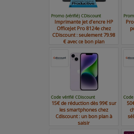
Promo (vérifié) CDiscount
Promo
Imprimante jet d'encre HP
Pro
OfficeJet Pro 8124e chez
p
CDiscount : seulement 79.98
€ avec ce bon plan
Code vérifié CDiscount
Code 
15€ de réduction dès 99€ sur
50€
les smartphones chez
c
Cdiscount : un bon plan à
sé
saisir