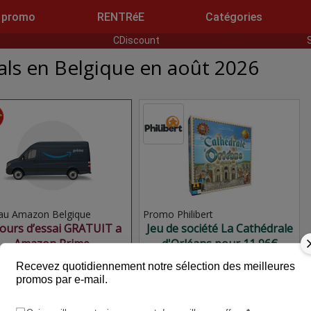
 promo
RENTRéE
Catégories
CDiscount
ls en Belgique en août 2026
au Amazon Belgique
Promo Philibert
jours d’essai GRATUIT a
Jeu de société La Cathédrale
Amazon Prime
d'Orléans pour 11,96€
Recevez quotidiennement notre sélection des meilleures
promos par e-mail.
.00€
908.99€