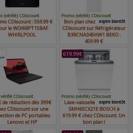
 (vérifié) CDiscount
Promo (vérifié) CDiscount
mo CDiscount : 559.99 €
Bon plan chez
expire bientôt
our le WOI68PT1SBAF
CDiscount sur Réfrigérateur
WHIRLPOOL
B3RCNA345HW1 BEKO :
459.99 €
619.99€
vérifié CDiscount
Promo (vérifié) CDiscount
 de réduction dès 399€
Lave-vaisselle
expire bientôt
hez CDiscount sur une
SMH6ECX21E BOSCH à
lection de PC portables
619.99 € chez CDiscount. Un
Lenovo et HP
bon plan !