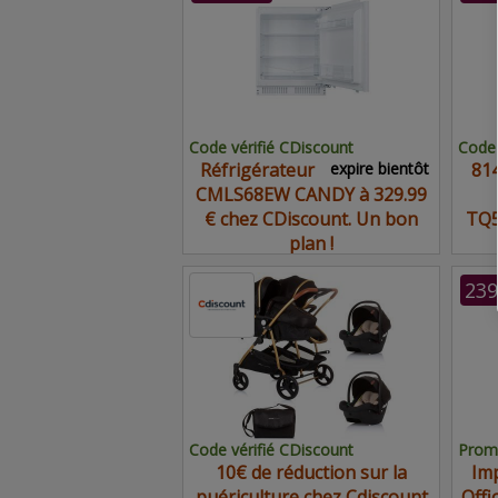
Code vérifié CDiscount
Code 
Réfrigérateur
expire bientôt
814
CMLS68EW CANDY à 329.99
€ chez CDiscount. Un bon
TQ5
plan !
239
Code vérifié CDiscount
Promo
10€ de réduction sur la
Imp
puériculture chez Cdiscount
Offi