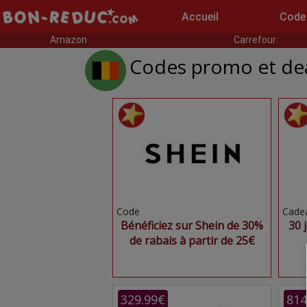
Accueil
Code
Amazon
Carrefour
Codes promo et dea
Code
Cade
Bénéficiez sur Shein de 30%
30 
de rabais à partir de 25€
329.99€
814