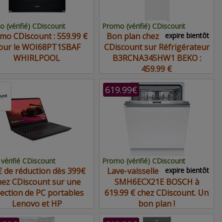
 (vérifié) CDiscount
Promo (vérifié) CDiscount
mo CDiscount : 559.99 €
Bon plan chez
expire bientôt
our le WOI68PT1SBAF
CDiscount sur Réfrigérateur
WHIRLPOOL
B3RCNA345HW1 BEKO :
459.99 €
619.99€
vérifié CDiscount
Promo (vérifié) CDiscount
 de réduction dès 399€
Lave-vaisselle
expire bientôt
hez CDiscount sur une
SMH6ECX21E BOSCH à
lection de PC portables
619.99 € chez CDiscount. Un
Lenovo et HP
bon plan !