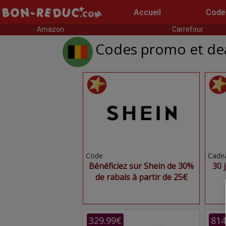
Accueil
Code
Amazon
Carrefour
Codes promo et dea
Code
Cade
Bénéficiez sur Shein de 30%
30 
de rabais à partir de 25€
329.99€
814