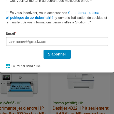
Oui, veuillez me tenir au courant des meilleures offres
*
Conditions d'utilisation
En vous inscrivant, vous acceptez nos
et politique de confidentialité
, y compris l'utilisation de cookies et
le transfert de vos informations personnelles à StudioFrt
*
vérifié CDiscount
Code vérifié CDiscount
Email
*
 € pour le
expire bientôt
Lave-linge
expire bientôt
TV OLED SAMSUNG
Samsung WF20DG8650BVU3
5S85FA, en promo chez
à seulement 908.99 € sur
S'abonner
CDiscount
CDiscount avec ce bon plan
.90€
54.90€
Fourni par SendPulse
 (vérifié) HP
Promo (vérifié) HP
rimante jet d'encre HP
DeskJet 4322 HP à seulement
ceJet Pro 9730e chez HP :
54.9 € sur HP avec ce bon