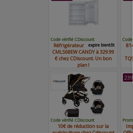
Code vérifié CDiscount
Code 
Réfrigérateur
expire bientôt
814
CMLS68EW CANDY à 329.99
€ chez CDiscount. Un bon
TQ5
plan !
239
Code vérifié CDiscount
Promo
10€ de réduction sur la
Imp
puériculture chez Cdiscount
Offi