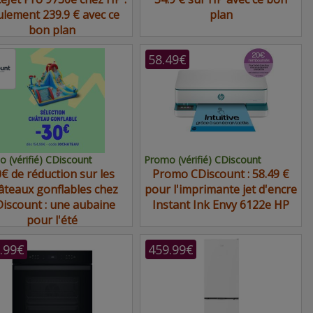
ulement 239.9 € avec ce
plan
bon plan
58.49€
 (vérifié) CDiscount
Promo (vérifié) CDiscount
€ de réduction sur les
Promo CDiscount : 58.49 €
âteaux gonflables chez
pour l'imprimante jet d'encre
iscount : une aubaine
Instant Ink Envy 6122e HP
pour l'été
.99€
459.99€