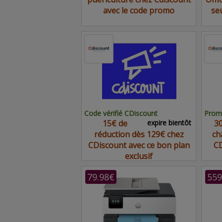
avec le code promo
se
Code vérifié CDiscount
Promo
15€ de
expire bientôt
30
réduction dès 129€ chez
ch
CDiscount avec ce bon plan
CD
exclusif
79.98€
559