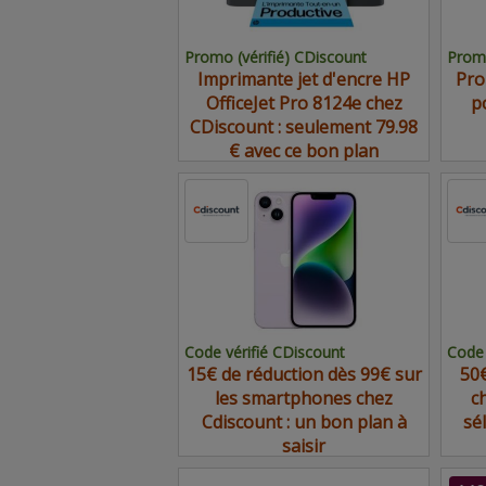
Promo (vérifié) CDiscount
Promo
Imprimante jet d'encre HP
Pro
OfficeJet Pro 8124e chez
p
CDiscount : seulement 79.98
€ avec ce bon plan
Code vérifié CDiscount
Code 
15€ de réduction dès 99€ sur
50€
les smartphones chez
c
Cdiscount : un bon plan à
sé
saisir