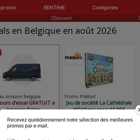
 promo
RENTRéE
Catégories
CDiscount
ls en Belgique en août 2026
au Amazon Belgique
Promo Philibert
jours d’essai GRATUIT a
Jeu de société La Cathédrale
Amazon Prime
d'Orléans pour 11,96€
Recevez quotidiennement notre sélection des meilleures
promos par e-mail.
.00€
908.99€