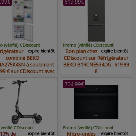
.99€
619.99€
 (vérifié) CDiscount
Promo (vérifié) CDiscount
rigérateur
expire bientôt
Bon plan chez
expire bientôt
combiné BEKO
CDiscount sur Réfrigérateur
A275K4SN à seulement
BEKO B1RCNE534DG : 619.99
.99 € sur CDiscount avec
€
ce bon plan
704.99€
vérifié CDiscount
Promo (vérifié) CDiscount
10% de
expire bientôt
Micro-ondes
expire bientôt